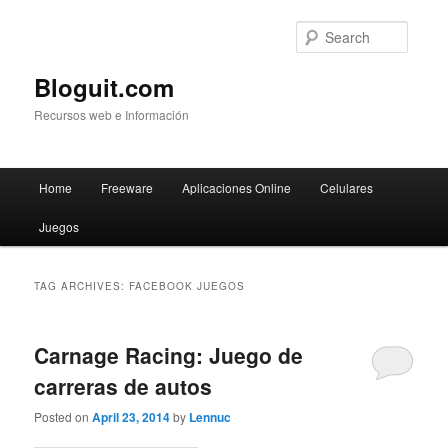
Searc
Bloguit.com
Recursos web e Información
Main
Home
Freeware
Aplicaciones Online
Celulares
Skip
Skip
menu
Juegos
to
to
primary
secondary
TAG ARCHIVES:
FACEBOOK JUEGOS
content
content
Carnage Racing: Juego de
carreras de autos
Posted on
April 23, 2014
by
Lennuc