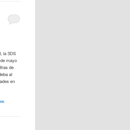
l, la 3DS
a de mayo
ifras de
deba al
dades en
gos
,