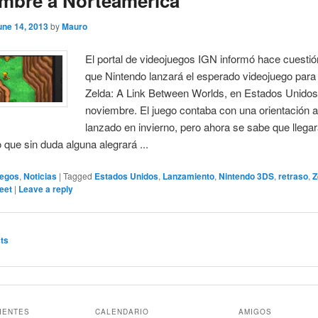
mbre a Norteamérica
une 14, 2013
by
Mauro
El portal de videojuegos IGN informó hace cuestió
que Nintendo lanzará el esperado videojuego para
Zelda: A Link Between Worlds, en Estados Unidos
noviembre. El juego contaba con una orientación a
lanzado en invierno, pero ahora se sabe que llega
o que sin duda alguna alegrará ...
egos
,
Noticias
|
Tagged
Estados Unidos
,
Lanzamiento
,
Nintendo 3DS
,
retraso
,
Z
eet
|
Leave a reply
ts
IENTES
CALENDARIO
AMIGOS