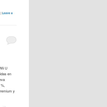
|
Leave a
Wii U
idas en
eva
 %,
 Premium y