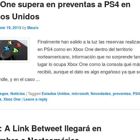
One supera en preventas a PS4 en
dos Unidos
une 19, 2013
by
Mauro
Finalmente han salido a la luz las reservas realiza
en PS4 como en Xbox One dentro del territorio
norteamericano, información que no sorprende tant
lugar lo ocupa Xbox One como la consola qué má
recibió, aunque el dato es algo engañoso ya que s
dle, y en el caso ...
egos
,
Noticias
|
Tagged
Estados Unidos
,
microsoft
,
Novedades
,
preventas
,
PS
s
,
Xbox One
|
Leave a reply
: A Link Betweet llegará en