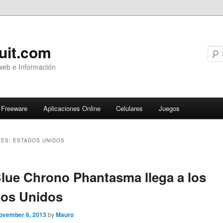
uit.com
web e Información
Freeware
Aplicaciones Online
Celulares
Juegos
VES:
ESTADOS UNIDOS
ary
lue Chrono Phantasma llega a los
dos Unidos
ovember 6, 2013
by
Mauro