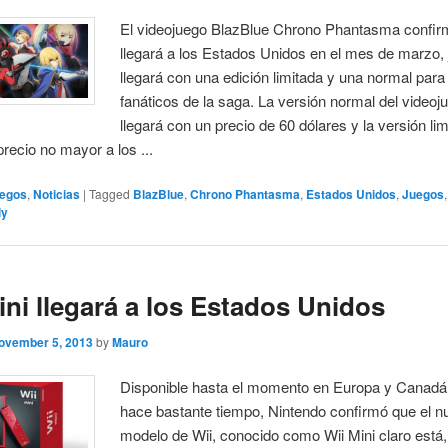
El videojuego BlazBlue Chrono Phantasma confir
llegará a los Estados Unidos en el mes de marzo,
llegará con una edición limitada y una normal para
fanáticos de la saga. La versión normal del videoj
llegará con un precio de 60 dólares y la versión li
precio no mayor a los ...
egos
,
Noticias
|
Tagged
BlazBlue
,
Chrono Phantasma
,
Estados Unidos
,
Juegos
ly
ini llegará a los Estados Unidos
ovember 5, 2013
by
Mauro
Disponible hasta el momento en Europa y Canad
hace bastante tiempo, Nintendo confirmó que el n
modelo de Wii, conocido como Wii Mini claro está