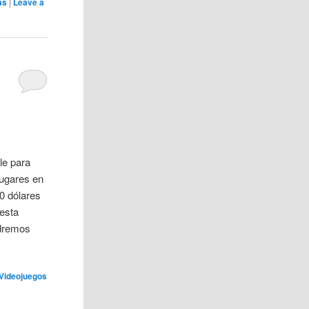
as
|
Leave a
le para
ugares en
0 dólares
esta
odremos
Videojuegos