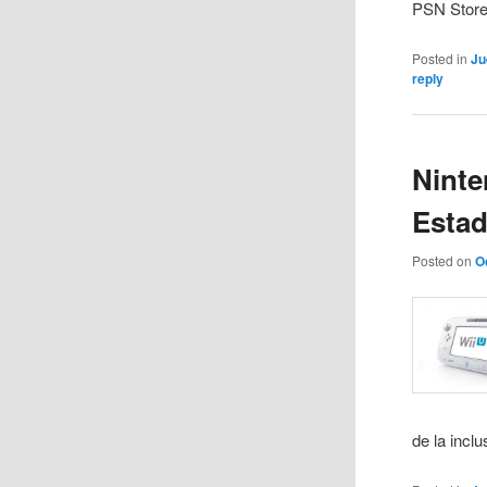
PSN Store,
Posted in
Ju
reply
Ninte
Esta
Posted on
O
de la incl