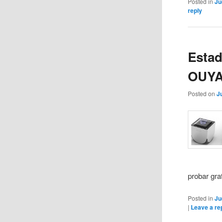
Posted in
Ju
reply
Estad
OUY
Posted on
J
probar gra
Posted in
Ju
|
Leave a re