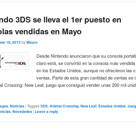
ndo 3DS se lleva el 1er puesto en
las vendidas en Mayo
une 19, 2013
by
Mauro
Desde Nintendo anunciaron que su consola portáti
claro está, se convirtió en la consola más vendid
en los Estados Unidos, aunque no ofrecieron las c
ventas. Parte de esta gran cantidad de ventas se 
mal Crossing: New Leaf, juego que consiguió vender unas 200 mil uni
egos
,
Noticias
|
Tagged
3DS
,
Animal Crossing: New Leaf
,
Estados Unidos
,
Jue
oticias
,
Novedades
|
Leave a reply