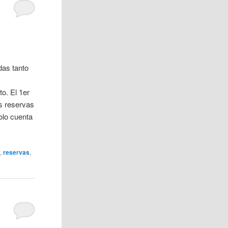
das tanto
o. El 1er
s reservas
olo cuenta
4
,
reservas
,