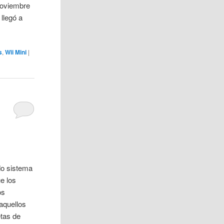
noviembre
 llegó a
s
,
Wii Mini
|
do sistema
e los
os
aquellos
etas de