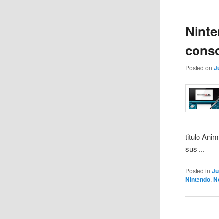
Ninte
conso
Posted on
J
titulo Ani
sus ...
Posted in
Ju
Nintendo
,
N