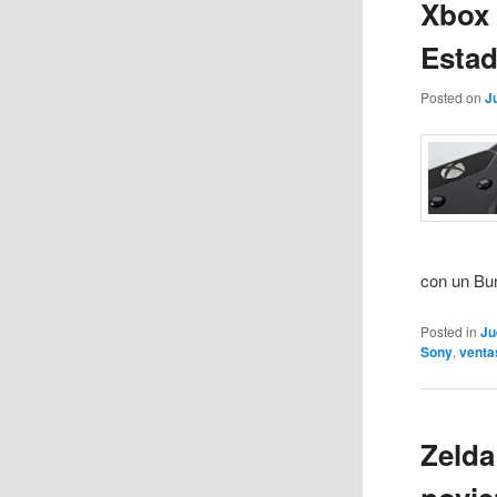
Xbox 
Esta
Posted on
J
con un Bun
Posted in
Ju
Sony
,
venta
Zelda