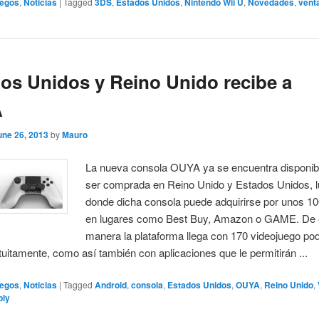
egos
,
Noticias
|
Tagged
3DS
,
Estados Unidos
,
Nintendo Wii U
,
Novedades
,
vent
os Unidos y Reino Unido recibe a
A
une 26, 2013
by
Mauro
La nueva consola OUYA ya se encuentra disponib
ser comprada en Reino Unido y Estados Unidos, l
donde dicha consola puede adquirirse por unos 10
en lugares como Best Buy, Amazon o GAME. De 
manera la plataforma llega con 170 videojuego p
tuitamente, como así también con aplicaciones que le permitirán ...
egos
,
Noticias
|
Tagged
Android
,
consola
,
Estados Unidos
,
OUYA
,
Reino Unido
,
ply