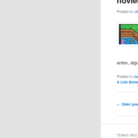
novie
Posted on
J
antes, alg
Posted in
Ju
A Link Betw
Post
←
Older pos
navigation
TEMAS REC