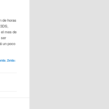
n de horas
 3DS,
 el mes de
 ser
rá un poco
elda
,
Zelda: