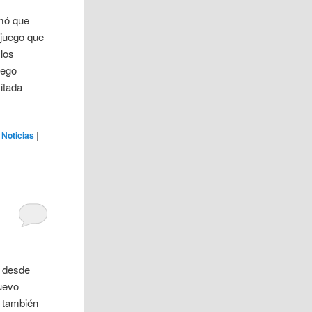
mó que
 juego que
 los
uego
mitada
,
Noticias
|
á desde
uevo
, también