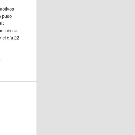
motivos
e puso
 HD
oticia se
 el día 22
s
,