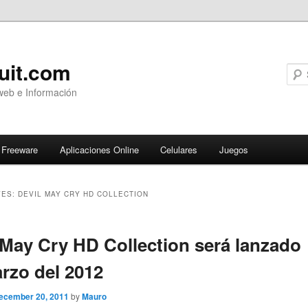
uit.com
web e Información
Freeware
Aplicaciones Online
Celulares
Juegos
VES:
DEVIL MAY CRY HD COLLECTION
ary
 May Cry HD Collection será lanzado
rzo del 2012
ecember 20, 2011
by
Mauro