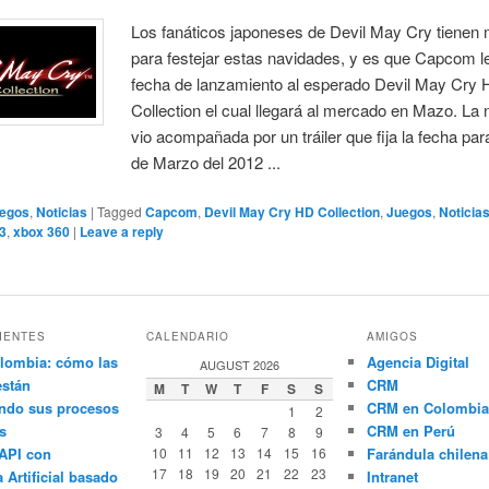
Los fanáticos japoneses de Devil May Cry tienen 
para festejar estas navidades, y es que Capcom l
fecha de lanzamiento al esperado Devil May Cry
Collection el cual llegará al mercado en Mazo. La n
vio acompañada por un tráiler que fija la fecha para
de Marzo del 2012 ...
egos
,
Noticias
|
Tagged
Capcom
,
Devil May Cry HD Collection
,
Juegos
,
Noticia
 3
,
xbox 360
|
Leave a reply
IENTES
CALENDARIO
AMIGOS
lombia: cómo las
Agencia Digital
AUGUST 2026
están
CRM
M
T
W
T
F
S
S
ndo sus procesos
CRM en Colombia
1
2
s
CRM en Perú
3
4
5
6
7
8
9
API con
10
11
12
13
14
15
16
Farándula chilena
17
18
19
20
21
22
23
a Artificial basado
Intranet