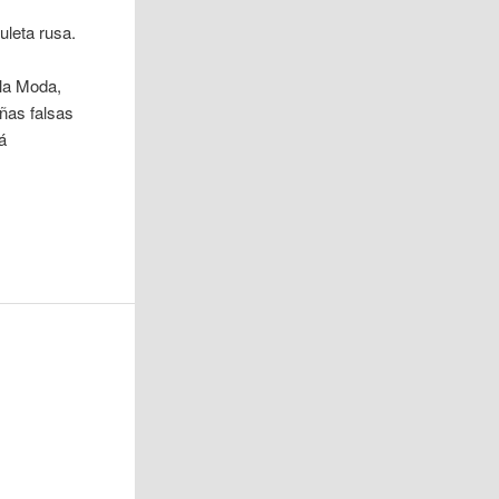
leta rusa.
la Moda,
uñas falsas
á