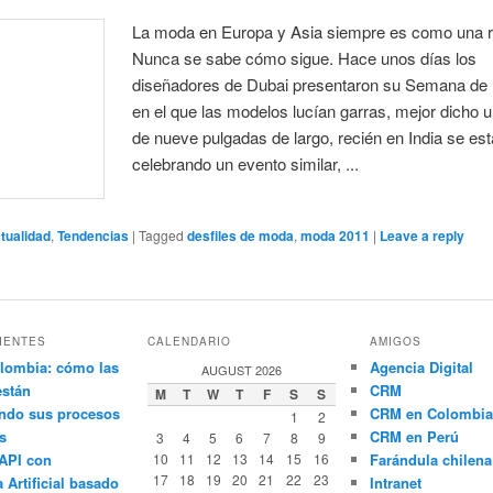
La moda en Europa y Asia siempre es como una ru
Nunca se sabe cómo sigue. Hace unos días los
diseñadores de Dubai presentaron su Semana de 
en el que las modelos lucían garras, mejor dicho 
de nueve pulgadas de largo, recién en India se est
celebrando un evento similar, ...
tualidad
,
Tendencias
|
Tagged
desfiles de moda
,
moda 2011
|
Leave a reply
IENTES
CALENDARIO
AMIGOS
lombia: cómo las
Agencia Digital
AUGUST 2026
están
CRM
M
T
W
T
F
S
S
ndo sus procesos
CRM en Colombia
1
2
s
CRM en Perú
3
4
5
6
7
8
9
API con
10
11
12
13
14
15
16
Farándula chilena
17
18
19
20
21
22
23
a Artificial basado
Intranet