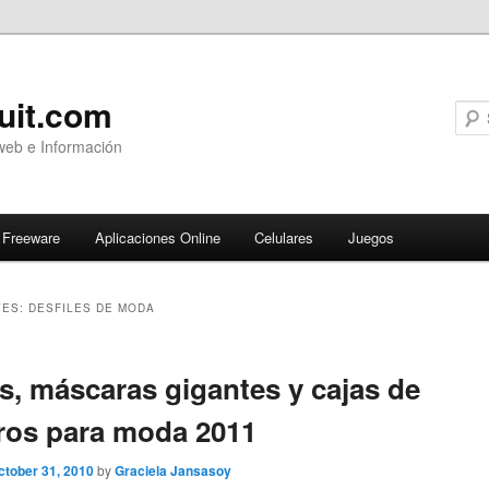
uit.com
web e Información
Freeware
Aplicaciones Online
Celulares
Juegos
VES:
DESFILES DE MODA
ary
s, máscaras gigantes y cajas de
ros para moda 2011
ctober 31, 2010
by
Graciela Jansasoy