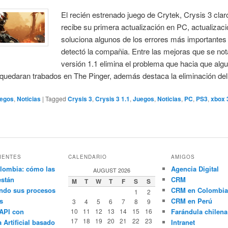
El recién estrenado juego de Crytek, Crysis 3 clar
recibe su primera actualización en PC, actualizac
soluciona algunos de los errores más importantes
detectó la compañia. Entre las mejoras que se not
versión 1.1 elimina el problema que hacia que alg
quedaran trabados en The Pinger, además destaca la eliminación del 
egos
,
Noticias
|
Tagged
Crysis 3
,
Crysis 3 1.1
,
Juegos
,
Noticias
,
PC
,
PS3
,
xbox 
IENTES
CALENDARIO
AMIGOS
lombia: cómo las
Agencia Digital
AUGUST 2026
están
CRM
M
T
W
T
F
S
S
ndo sus procesos
CRM en Colombia
1
2
s
CRM en Perú
3
4
5
6
7
8
9
API con
10
11
12
13
14
15
16
Farándula chilena
17
18
19
20
21
22
23
a Artificial basado
Intranet