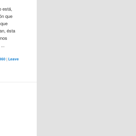
o está,
ión que
 que
an, ésta
unos
...
360
|
Leave