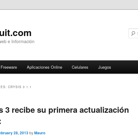
uit.com
web e Información
Freeware
Aplicaciones Online
Celulares
Juegos
VES:
CRYSIS 3 1.1
ary
s 3 recibe su primera actualización
C
ebruary 28, 2013
by
Mauro