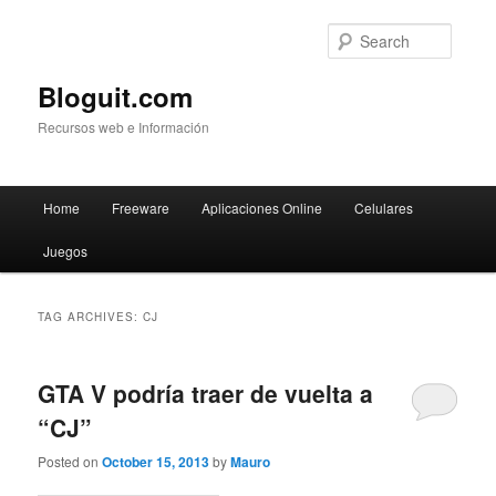
Searc
Bloguit.com
Recursos web e Información
Main
Home
Freeware
Aplicaciones Online
Celulares
Skip
Skip
menu
Juegos
to
to
primary
secondary
TAG ARCHIVES:
CJ
content
content
GTA V podría traer de vuelta a
“CJ”
Posted on
October 15, 2013
by
Mauro