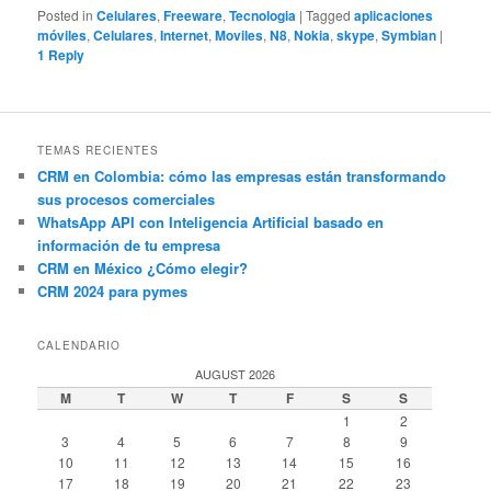
Posted in
Celulares
,
Freeware
,
Tecnologia
|
Tagged
aplicaciones
móviles
,
Celulares
,
Internet
,
Moviles
,
N8
,
Nokia
,
skype
,
Symbian
|
1
Reply
TEMAS RECIENTES
CRM en Colombia: cómo las empresas están transformando
sus procesos comerciales
WhatsApp API con Inteligencia Artificial basado en
información de tu empresa
CRM en México ¿Cómo elegir?
CRM 2024 para pymes
CALENDARIO
AUGUST 2026
M
T
W
T
F
S
S
1
2
3
4
5
6
7
8
9
10
11
12
13
14
15
16
17
18
19
20
21
22
23