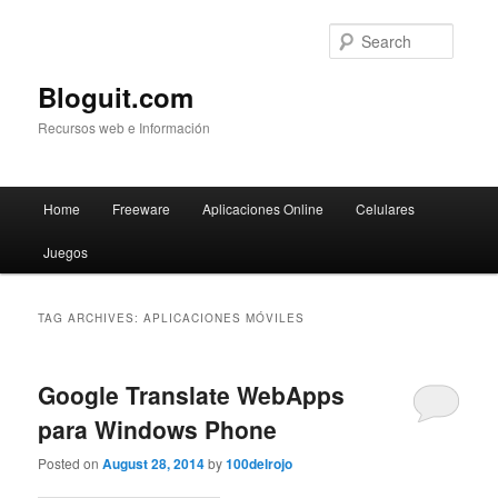
Searc
Bloguit.com
Recursos web e Información
Main
Home
Freeware
Aplicaciones Online
Celulares
Skip
Skip
menu
Juegos
to
to
primary
secondary
TAG ARCHIVES:
APLICACIONES MÓVILES
content
content
Google Translate WebApps
para Windows Phone
Posted on
August 28, 2014
by
100delrojo