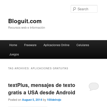
Searc
Bloguit.com
Recursos web e Información
Main
Home
Freeware
Aplicaciones Online
Celulares
Skip
Skip
menu
Juegos
to
to
primary
secondary
TAG ARCHIVES:
APLICACIONES GRATUITAS
content
content
textPlus, mensajes de texto
gratis a USA desde Android
Posted on
August 5, 2014
by
100delrojo