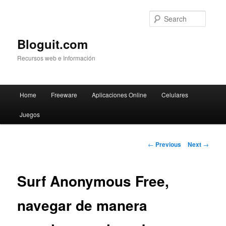
Searc
Bloguit.com
Recursos web e Información
Main
Home
Freeware
Aplicaciones Online
Celulares
Skip
menu
Juegos
to
primary
Post
←
Previous
Next
→
navigation
content
Surf Anonymous Free,
navegar de manera