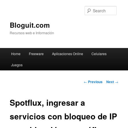
Searc
Bloguit.com
Recursos web e Información
Main
Home
Freeware
Aplicaciones Online
Celulares
Skip
menu
Juegos
to
primary
Post
←
Previous
Next
→
navigation
content
Spotflux, ingresar a
servicios con bloqueo de IP