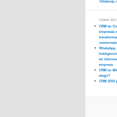
100delrojo
.
TEMAS REC
CRM en Co
empresas 
transforma
comerciale
WhatsApp 
Inteligenci
en informa
empresa
CRM en M
elegir?
CRM 2024 