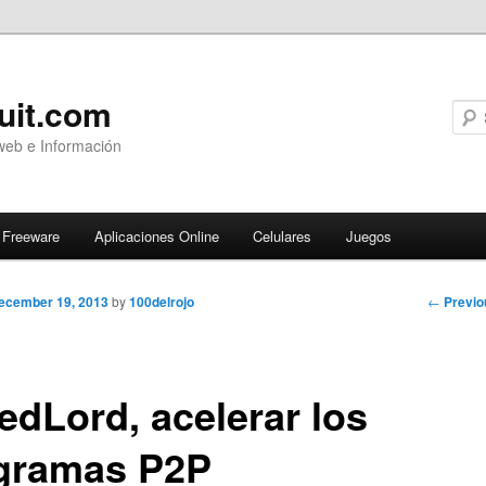
uit.com
web e Información
Freeware
Aplicaciones Online
Celulares
Juegos
Post
←
Previo
ecember 19, 2013
by
100delrojo
navigati
edLord, acelerar los
gramas P2P