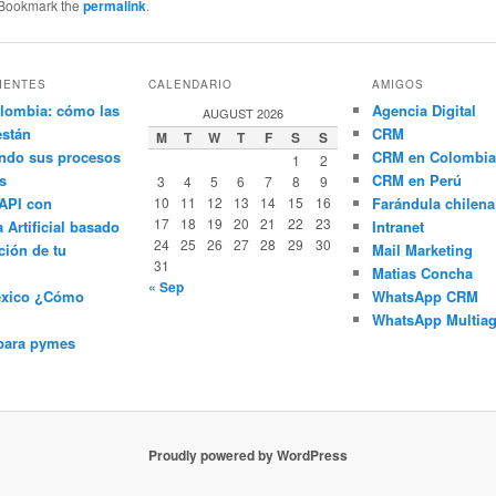
 Bookmark the
permalink
.
IENTES
CALENDARIO
AMIGOS
lombia: cómo las
Agencia Digital
AUGUST 2026
están
CRM
M
T
W
T
F
S
S
ndo sus procesos
CRM en Colombia
1
2
s
CRM en Perú
3
4
5
6
7
8
9
API con
10
11
12
13
14
15
16
Farándula chilena
17
18
19
20
21
22
23
a Artificial basado
Intranet
24
25
26
27
28
29
30
ción de tu
Mail Marketing
31
Matias Concha
« Sep
éxico ¿Cómo
WhatsApp CRM
WhatsApp Multiag
para pymes
Proudly powered by WordPress