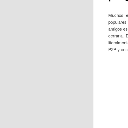
Muchos er
populares
amigos est
cerrarla.
literalmen
P2P y en e