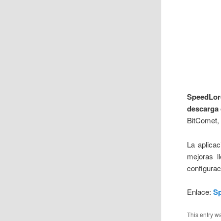
SpeedLor
descarga
BitComet, 
La aplicac
mejoras l
configurac
Enlace:
S
This entry w