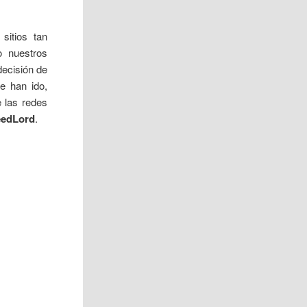
sitios tan
o nuestros
decisión de
e han ido,
e las redes
eedLord
.