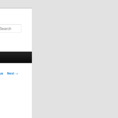
Search
us
Next
→
on