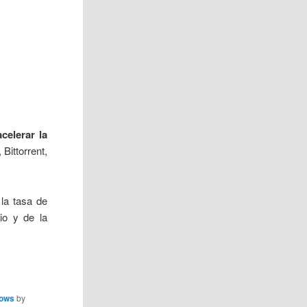
acelerar la
Bittorrent,
 la tasa de
io y de la
ows
by