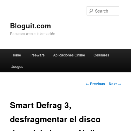
Searc
Bloguit.com
Recursos web e Información
Main
Home
Freeware
Aplicaciones Online
Celulares
Skip
menu
Juegos
to
primary
Post
←
Previous
Next
→
navigation
content
Smart Defrag 3,
desfragmentar el disco