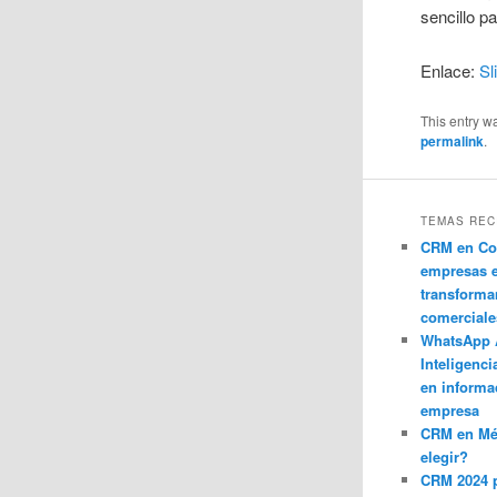
sencillo p
Enlace:
Sl
This entry w
permalink
.
TEMAS REC
CRM en Co
empresas 
transforma
comerciale
WhatsApp 
Inteligenci
en informa
empresa
CRM en M
elegir?
CRM 2024 