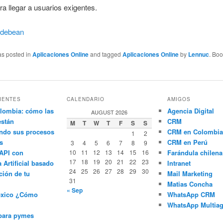
ara llegar a usuarios exigentes.
idebean
as posted in
Aplicaciones Online
and tagged
Aplicaciones Online
by
Lennuc
. Bo
IENTES
CALENDARIO
AMIGOS
lombia: cómo las
Agencia Digital
AUGUST 2026
están
CRM
M
T
W
T
F
S
S
ndo sus procesos
CRM en Colombia
1
2
s
CRM en Perú
3
4
5
6
7
8
9
API con
10
11
12
13
14
15
16
Farándula chilena
17
18
19
20
21
22
23
a Artificial basado
Intranet
24
25
26
27
28
29
30
ción de tu
Mail Marketing
31
Matias Concha
« Sep
éxico ¿Cómo
WhatsApp CRM
WhatsApp Multiag
para pymes