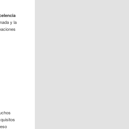
celencia
nada y la
reaciones
muchos
quisitos
ceso