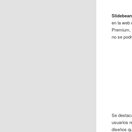
Slidebea
en la web 
Premium, t
no se podr
Se destaca
usuarios r
diseños qu