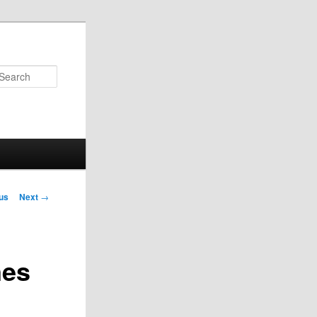
Search
us
Next
→
on
nes