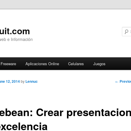
uit.com
web e Información
Freeware
Aplicaciones Online
Celulares
Juegos
Post
←
Previo
une 12, 2014
by
Lennuc
navigati
debean: Crear presentacio
excelencia