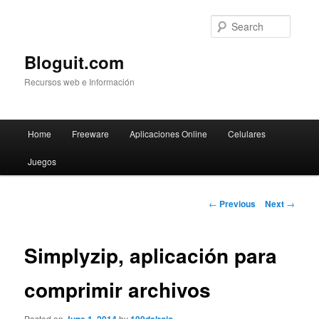
Searc
Bloguit.com
Recursos web e Información
Main
Home
Freeware
Aplicaciones Online
Celulares
Skip
menu
Juegos
to
primary
Post
←
Previous
Next
→
navigation
content
Simplyzip, aplicación para
comprimir archivos
Posted on
by