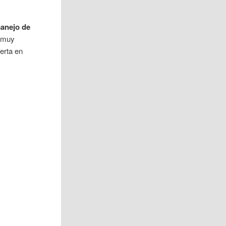
manejo de
a muy
ierta en