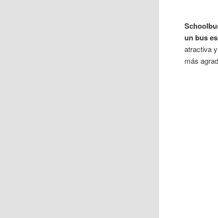
Schoolbu
un bus es
atractiva 
más agrad