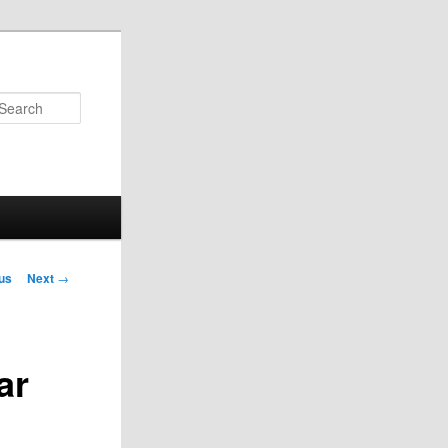
Search
us
Next
→
on
ar