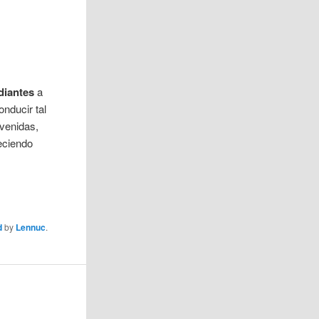
y
diantes
a
onducir tal
avenidas,
reciendo
d
by
Lennuc
.