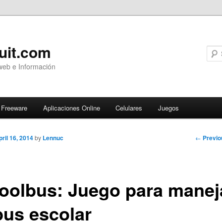
uit.com
web e Información
Freeware
Aplicaciones Online
Celulares
Juegos
Post
←
Previo
pril 16, 2014
by
Lennuc
navigati
oolbus: Juego para manej
bus escolar