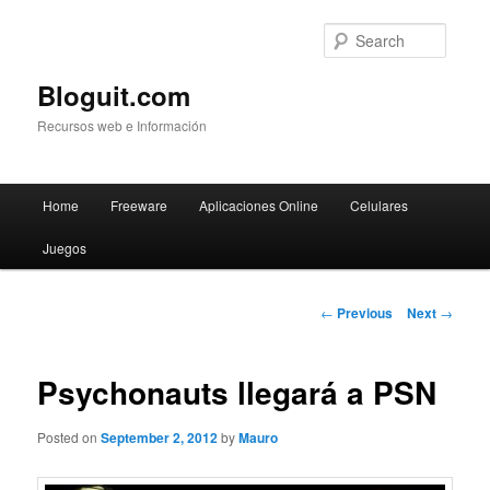
Searc
Bloguit.com
Recursos web e Información
Main
Home
Freeware
Aplicaciones Online
Celulares
Skip
menu
Juegos
to
primary
Post
←
Previous
Next
→
navigation
content
Psychonauts llegará a PSN
Posted on
September 2, 2012
by
Mauro