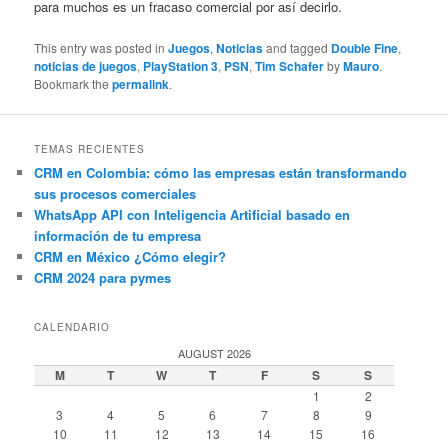
para muchos es un fracaso comercial por así decirlo.
This entry was posted in
Juegos
,
Noticias
and tagged
Double Fine
,
noticias de juegos
,
PlayStation 3
,
PSN
,
Tim Schafer
by
Mauro
.
Bookmark the
permalink
.
TEMAS RECIENTES
CRM en Colombia: cómo las empresas están transformando
sus procesos comerciales
WhatsApp API con Inteligencia Artificial basado en
información de tu empresa
CRM en México ¿Cómo elegir?
CRM 2024 para pymes
CALENDARIO
AUGUST 2026
M
T
W
T
F
S
S
1
2
3
4
5
6
7
8
9
10
11
12
13
14
15
16