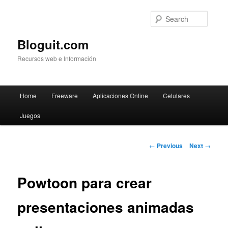
Searc
Bloguit.com
Recursos web e Información
Main
Home
Freeware
Aplicaciones Online
Celulares
Skip
menu
Juegos
to
primary
Post
←
Previous
Next
→
navigation
content
Powtoon para crear
presentaciones animadas