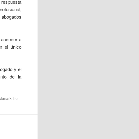
 respuesta
rofesional,
s abogados
n acceder a
n el único
ogado y el
ento de la
okmark the