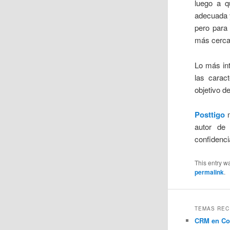
luego a q
adecuada y
pero para
más cercan
Lo más int
las carac
objetivo de
Posttigo
autor de 
confidenci
This entry w
permalink
.
TEMAS REC
CRM en Co