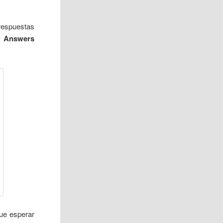
espuestas
 Answers
que esperar