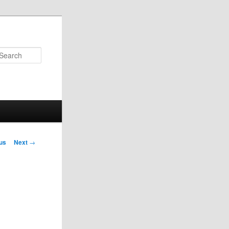
Search
us
Next
→
on