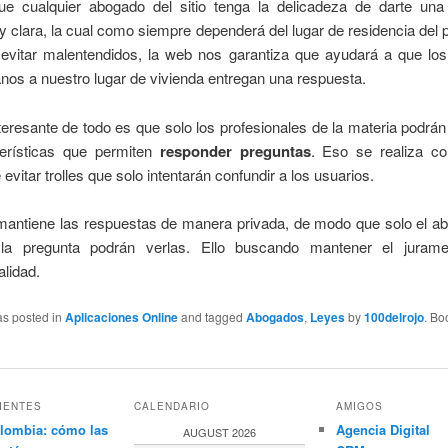
ue cualquier abogado del sitio tenga la delicadeza de darte una
 clara, la cual como siempre dependerá del lugar de residencia del p
 evitar malentendidos, la web nos garantiza que ayudará a que lo
os a nuestro lugar de vivienda entregan una respuesta.
eresante de todo es que solo los profesionales de la materia podrá
terísticas que permiten
responder preguntas
. Eso se realiza co
 evitar trolles que solo intentarán confundir a los usuarios.
mantiene las respuestas de manera privada, de modo que solo el ab
la pregunta podrán verlas. Ello buscando mantener el juram
alidad.
as posted in
Aplicaciones Online
and tagged
Abogados
,
Leyes
by
100delrojo
. Bo
IENTES
CALENDARIO
AMIGOS
lombia: cómo las
Agencia Digital
AUGUST 2026