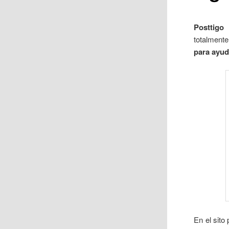
Posttigo
p
totalment
para ayud
En el sito