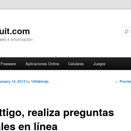
uit.com
web e Información
Freeware
Aplicaciones Online
Celulares
Juegos
Post
←
Previo
anuary 14, 2013
by
100delrojo
navigati
tigo, realiza preguntas
les en línea