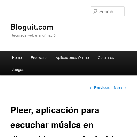
Searc
Bloguit.com
Recursos web e Información
Main
Home
Freeware
Aplicaciones Online
Celulares
Skip
menu
Juegos
to
primary
Post
←
Previous
Next
→
navigation
content
Pleer, aplicación para
escuchar música en