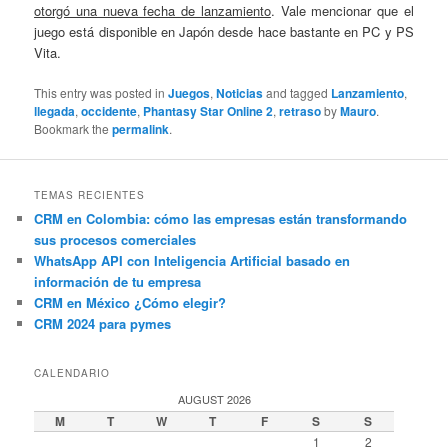
otorgó una nueva fecha de lanzamiento
. Vale mencionar que el
juego está disponible en Japón desde hace bastante en PC y PS
Vita.
This entry was posted in
Juegos
,
Noticias
and tagged
Lanzamiento
,
llegada
,
occidente
,
Phantasy Star Online 2
,
retraso
by
Mauro
.
Bookmark the
permalink
.
TEMAS RECIENTES
CRM en Colombia: cómo las empresas están transformando
sus procesos comerciales
WhatsApp API con Inteligencia Artificial basado en
información de tu empresa
CRM en México ¿Cómo elegir?
CRM 2024 para pymes
CALENDARIO
AUGUST 2026
M
T
W
T
F
S
S
1
2