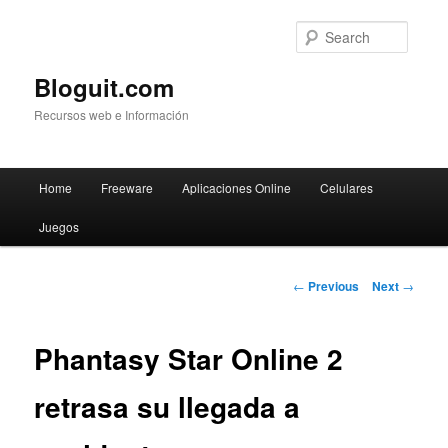
Searc
Bloguit.com
Recursos web e Información
Main
Home
Freeware
Aplicaciones Online
Celulares
Skip
menu
Juegos
to
primary
Post
←
Previous
Next
→
navigation
content
Phantasy Star Online 2
retrasa su llegada a