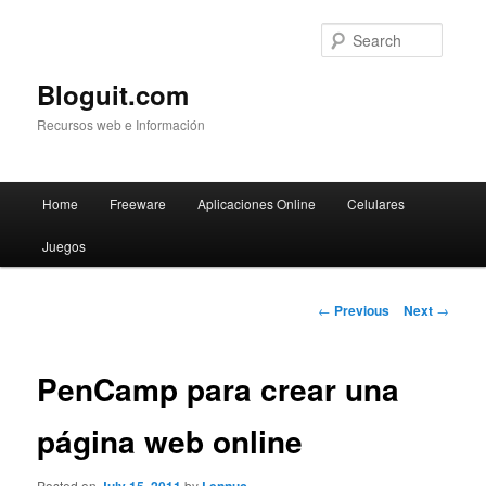
Searc
Bloguit.com
Recursos web e Información
Main
Home
Freeware
Aplicaciones Online
Celulares
Skip
menu
Juegos
to
primary
Post
←
Previous
Next
→
navigation
content
PenCamp para crear una
página web online
Posted on
by