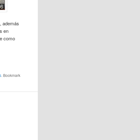
go, además
os en
ue como
c
. Bookmark