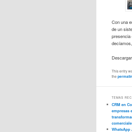
Con una en
de un sist
presencia
decíamos, 
Descarga
This entry w
the
permali
TEMAS REC
CRM en Co
empresas 
transforma
comerciale
WhatsApp 