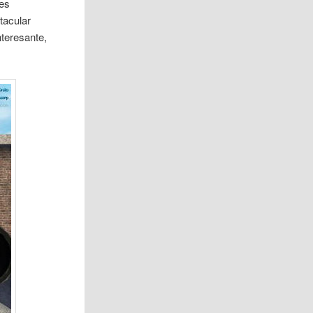
res
tacular
nteresante,
.