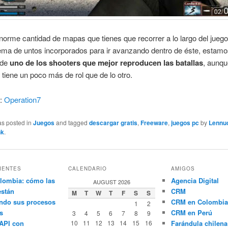
orme cantidad de mapas que tienes que recorrer a lo largo del jue
ema de untos incorporados para ir avanzando dentro de éste, estam
 de
uno de los shooters que mejor reproducen las batallas
, aunq
tiene un poco más de rol que de lo otro.
r:
Operation7
as posted in
Juegos
and tagged
descargar gratis
,
Freeware
,
juegos pc
by
Lennu
nk
.
IENTES
CALENDARIO
AMIGOS
lombia: cómo las
Agencia Digital
AUGUST 2026
están
CRM
M
T
W
T
F
S
S
ndo sus procesos
CRM en Colombia
1
2
s
CRM en Perú
3
4
5
6
7
8
9
API con
10
11
12
13
14
15
16
Farándula chilena