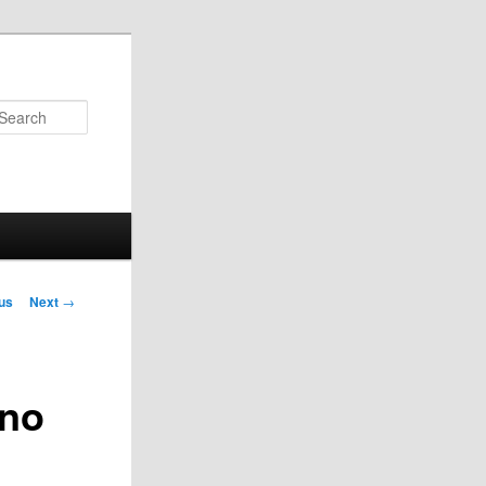
Search
us
Next
→
on
ano