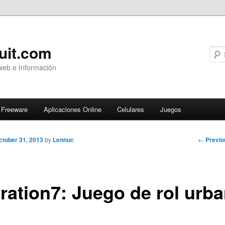
uit.com
web e Información
Freeware
Aplicaciones Online
Celulares
Juegos
Post
←
Previo
ctober 31, 2013
by
Lennuc
navigati
ration7: Juego de rol urb