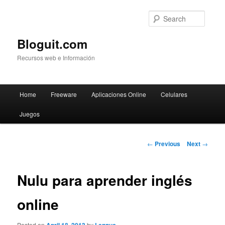
Searc
Bloguit.com
Recursos web e Información
Main
Home
Freeware
Aplicaciones Online
Celulares
Skip
menu
Juegos
to
primary
Post
←
Previous
Next
→
navigation
content
Nulu para aprender inglés
online
Posted on
by