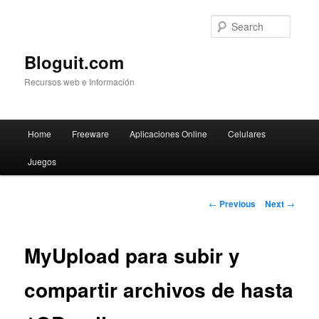
Searc
Bloguit.com
Recursos web e Información
Main
Home
Freeware
Aplicaciones Online
Celulares
Skip
menu
Juegos
to
primary
Post
←
Previous
Next
→
navigation
content
MyUpload para subir y
compartir archivos de hasta