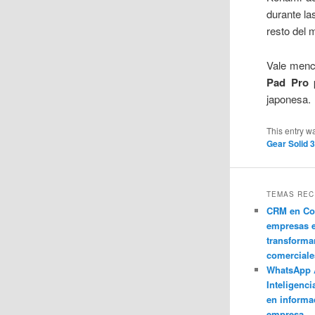
durante la
resto del
Vale menc
Pad Pro
p
japonesa.
This entry w
Gear Solid 
TEMAS REC
CRM en Co
empresas 
transforma
comerciale
WhatsApp 
Inteligenci
en informa
empresa