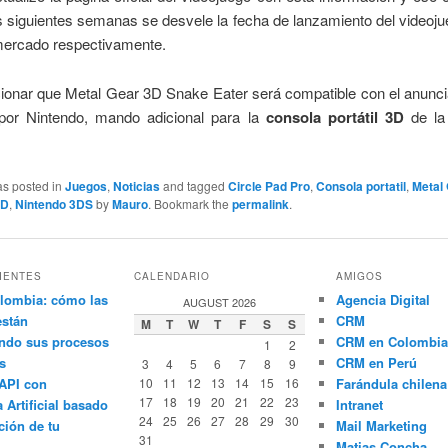
s siguientes semanas se desvele la fecha de lanzamiento del videoju
 mercado respectivamente.
ionar que Metal Gear 3D Snake Eater será compatible con el anunc
or Nintendo, mando adicional para la
consola portátil 3D
de la
as posted in
Juegos
,
Noticias
and tagged
Circle Pad Pro
,
Consola portatil
,
Metal
3D
,
Nintendo 3DS
by
Mauro
. Bookmark the
permalink
.
IENTES
CALENDARIO
AMIGOS
lombia: cómo las
Agencia Digital
AUGUST 2026
están
CRM
M
T
W
T
F
S
S
ndo sus procesos
CRM en Colombia
1
2
s
CRM en Perú
3
4
5
6
7
8
9
API con
10
11
12
13
14
15
16
Farándula chilena
17
18
19
20
21
22
23
a Artificial basado
Intranet
24
25
26
27
28
29
30
ción de tu
Mail Marketing
31
Matias Concha