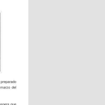
 preparado
 marzo del
 espera que