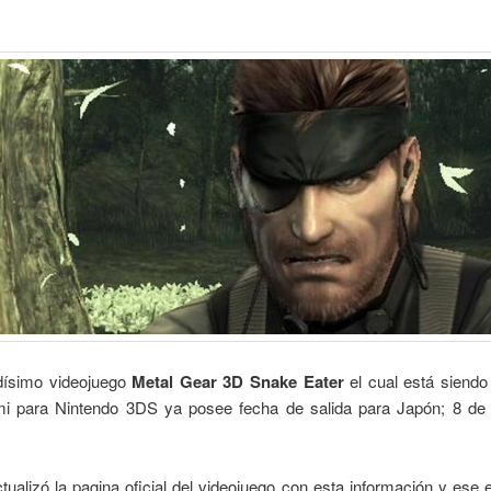
dísimo videojuego
Metal Gear 3D Snake Eater
el cual está siendo
i para Nintendo 3DS ya posee fecha de salida para Japón; 8 de
ualizó la pagina oficial del videojuego con esta información y ese