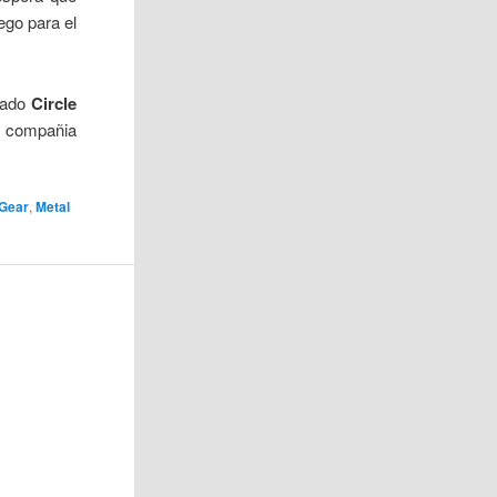
ego para el
iado
Circle
 compañia
 Gear
,
Metal