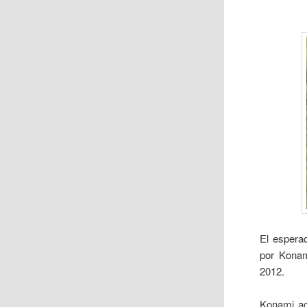
El espera
por Konam
2012.
Konami act