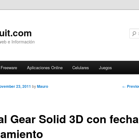
uit.com
web e Información
Freeware
Aplicaciones Online
Celulares
Juegos
Post
←
Previo
ovember 23, 2011
by
Mauro
navigati
al Gear Solid 3D con fecha
zamiento