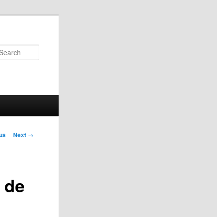
Search
us
Next
→
on
 de