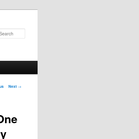
Search
us
Next
→
on
 One
ty