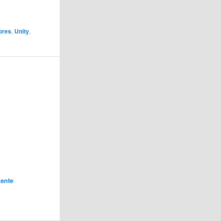
ores
,
Unity
,
ente