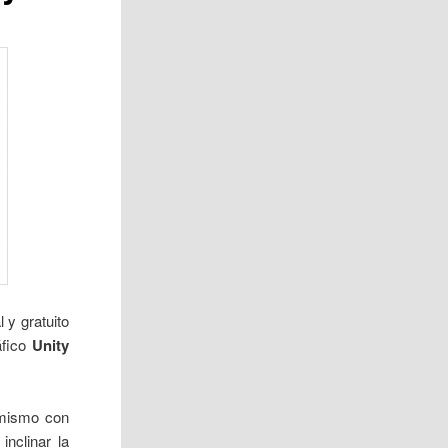
 y gratuito
áfico
Unity
 mismo con
inclinar la