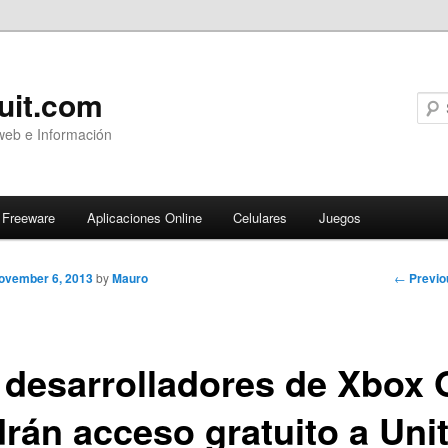
uit.com
web e Información
Freeware
Aplicaciones Online
Celulares
Juegos
Post
←
Previo
ovember 6, 2013
by
Mauro
navigati
 desarrolladores de Xbox
drán acceso gratuito a Uni