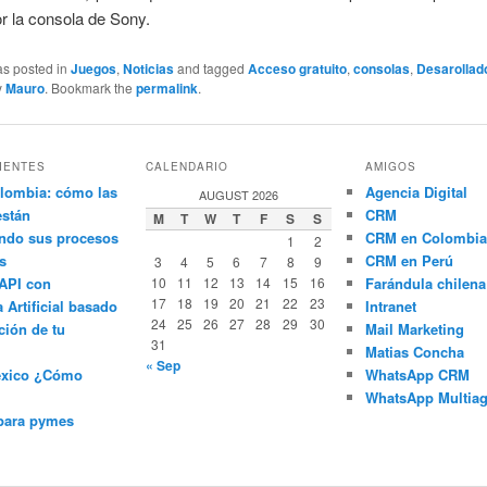
r la consola de Sony.
as posted in
Juegos
,
Noticias
and tagged
Acceso gratuito
,
consolas
,
Desarollad
y
Mauro
. Bookmark the
permalink
.
IENTES
CALENDARIO
AMIGOS
lombia: cómo las
Agencia Digital
AUGUST 2026
están
CRM
M
T
W
T
F
S
S
ndo sus procesos
CRM en Colombia
1
2
s
CRM en Perú
3
4
5
6
7
8
9
API con
10
11
12
13
14
15
16
Farándula chilena
17
18
19
20
21
22
23
a Artificial basado
Intranet
24
25
26
27
28
29
30
ción de tu
Mail Marketing
31
Matias Concha
« Sep
éxico ¿Cómo
WhatsApp CRM
WhatsApp Multiag
para pymes