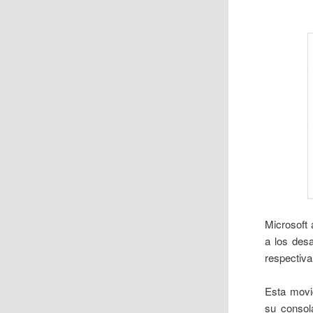
Microsoft 
a los desa
respectiv
Esta movi
su conso