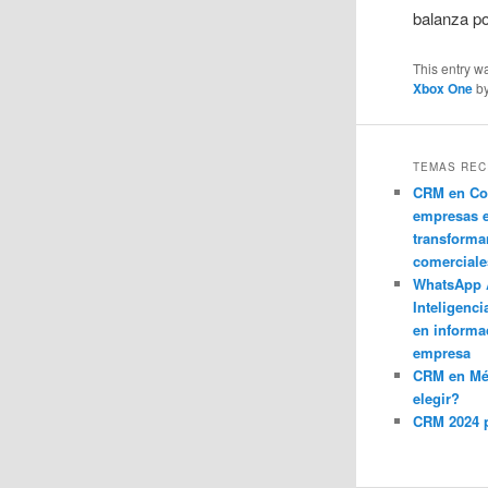
balanza po
This entry w
Xbox One
b
TEMAS REC
CRM en Co
empresas 
transforma
comerciale
WhatsApp 
Inteligenci
en informa
empresa
CRM en M
elegir?
CRM 2024 