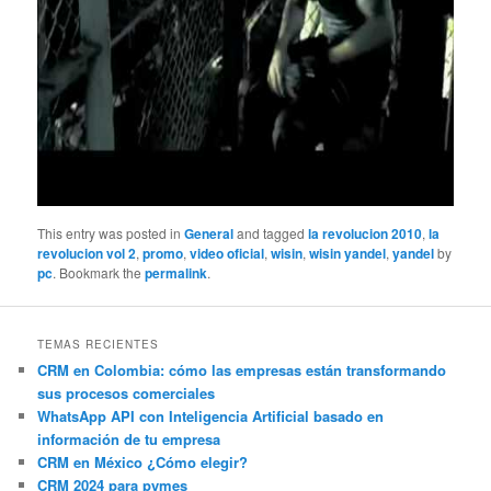
This entry was posted in
General
and tagged
la revolucion 2010
,
la
revolucion vol 2
,
promo
,
video oficial
,
wisin
,
wisin yandel
,
yandel
by
pc
. Bookmark the
permalink
.
TEMAS RECIENTES
CRM en Colombia: cómo las empresas están transformando
sus procesos comerciales
WhatsApp API con Inteligencia Artificial basado en
información de tu empresa
CRM en México ¿Cómo elegir?
CRM 2024 para pymes