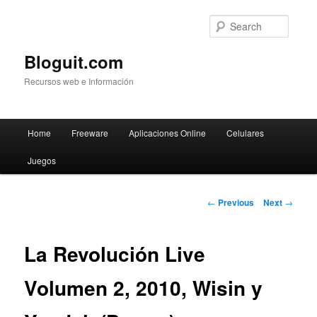
Searc
Bloguit.com
Recursos web e Información
Main
Home
Freeware
Aplicaciones Online
Celulares
Skip
menu
Juegos
to
primary
Post
←
Previous
Next
→
navigation
content
La Revolución Live
Volumen 2, 2010, Wisin y