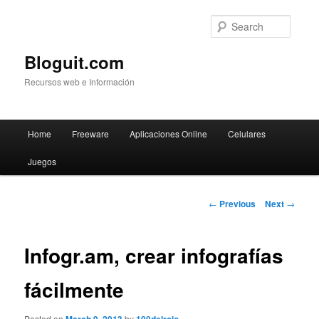
Searc
Bloguit.com
Recursos web e Información
Main
Home
Freeware
Aplicaciones Online
Celulares
Skip
menu
Juegos
to
primary
Post
←
Previous
Next
→
navigation
content
Infogr.am, crear infografías
fácilmente
Posted on
by