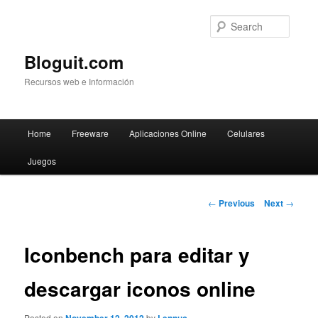
Searc
Bloguit.com
Recursos web e Información
Main
Home
Freeware
Aplicaciones Online
Celulares
Skip
menu
Juegos
to
primary
Post
←
Previous
Next
→
navigation
content
Iconbench para editar y
descargar iconos online
Posted on
by