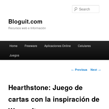
Searc
Bloguit.com
Recursos web e Información
Main
Home
Freeware
Aplicaciones Online
Celulares
Skip
menu
Juegos
to
primary
Post
←
Previous
Next
→
navigation
content
Hearthstone: Juego de
cartas con la inspiración de