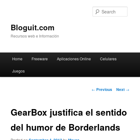
Searc
Bloguit.com
Recursos web e Información
Main
Home
Freeware
Aplicaciones Online
Celulares
Skip
menu
Juegos
to
primary
Post
←
Previous
Next
→
navigation
content
GearBox justifica el sentido
del humor de Borderlands
Posted on
by