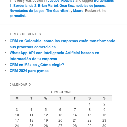
This entry was posted in
Juegos
,
Noticias
and tagged
Borderlands
1
,
Borderlands 2
,
Brian Martel
,
GearBox
,
noticias de juegos
,
Novedades de juegos
,
The Guardian
by
Mauro
. Bookmark the
permalink
.
TEMAS RECIENTES
CRM en Colombia: cómo las empresas están transformando
sus procesos comerciales
WhatsApp API con Inteligencia Artificial basado en
información de tu empresa
CRM en México ¿Cómo elegir?
CRM 2024 para pymes
CALENDARIO
AUGUST 2026
M
T
W
T
F
S
S
1
2
3
4
5
6
7
8
9
10
11
12
13
14
15
16
17
18
19
20
21
22
23
24
25
26
27
28
29
30