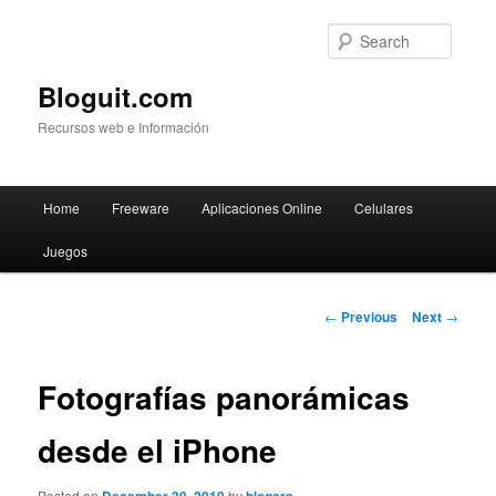
Searc
Bloguit.com
Recursos web e Información
Main
Home
Freeware
Aplicaciones Online
Celulares
Skip
menu
Juegos
to
primary
Post
←
Previous
Next
→
navigation
content
Fotografías panorámicas
desde el iPhone
Posted on
by