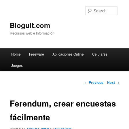
Searc
Bloguit.com
Recursos web e Información
Main
Home
Freeware
Aplicaciones Online
Celulares
Skip
menu
Juegos
to
primary
Post
←
Previous
Next
→
navigation
content
Ferendum, crear encuestas
fácilmente
Posted on
by