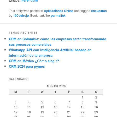
Enlace:
Ferendum
This entry was posted in
Aplicaciones Online
and tagged
encuestas
by
100delrojo
. Bookmark the
permalink
.
TEMAS RECIENTES
CRM en Colombia: cómo las empresas están transformando
sus procesos comerciales
WhatsApp API con Inteligencia Artificial basado en
información de tu empresa
CRM en México ¿Cómo elegir?
CRM 2024 para pymes
CALENDARIO
AUGUST 2026
M
T
W
T
F
S
S
1
2
3
4
5
6
7
8
9
10
11
12
13
14
15
16
17
18
19
20
21
22
23
24
25
26
27
28
29
30