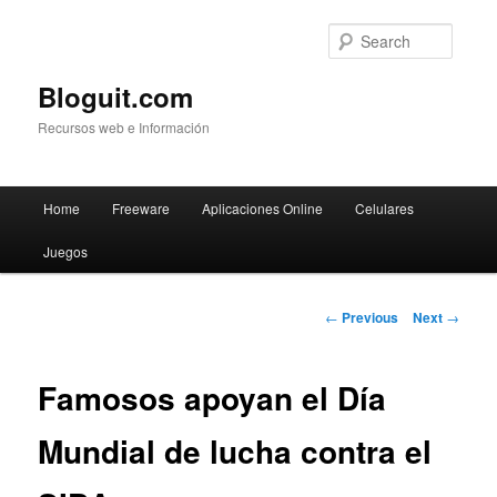
Searc
Bloguit.com
Recursos web e Información
Main
Home
Freeware
Aplicaciones Online
Celulares
Skip
menu
Juegos
to
primary
Post
←
Previous
Next
→
navigation
content
Famosos apoyan el Día
Mundial de lucha contra el