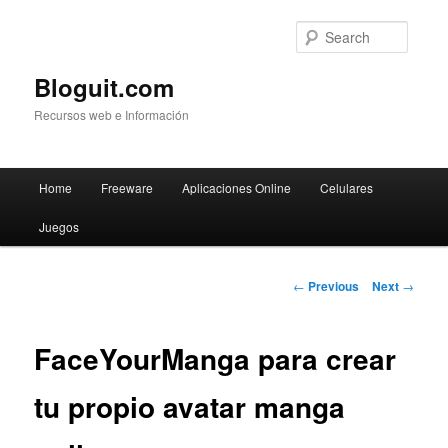
Searc
Bloguit.com
Recursos web e Información
Main
Home
Freeware
Aplicaciones Online
Celulares
Skip
menu
Juegos
to
primary
Post
←
Previous
Next
→
navigation
content
FaceYourManga para crear
tu propio avatar manga