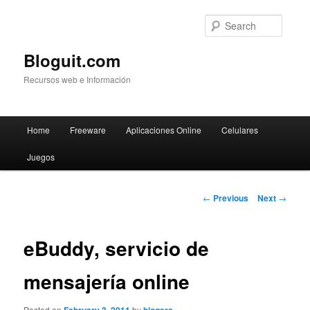
Searc
Bloguit.com
Recursos web e Información
Main
Home
Freeware
Aplicaciones Online
Celulares
Skip
menu
Juegos
to
primary
Post
←
Previous
Next
→
navigation
content
eBuddy, servicio de
mensajería online
Posted on
by