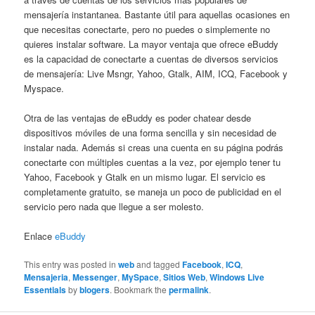
mensajería instantanea. Bastante útil para aquellas ocasiones en
que necesitas conectarte, pero no puedes o simplemente no
quieres instalar software. La mayor ventaja que ofrece eBuddy
es la capacidad de conectarte a cuentas de diversos servicios
de mensajería: Live Msngr, Yahoo, Gtalk, AIM, ICQ, Facebook y
Myspace.
Otra de las ventajas de eBuddy es poder chatear desde
dispositivos móviles de una forma sencilla y sin necesidad de
instalar nada. Además si creas una cuenta en su página podrás
conectarte con múltiples cuentas a la vez, por ejemplo tener tu
Yahoo, Facebook y Gtalk en un mismo lugar. El servicio es
completamente gratuito, se maneja un poco de publicidad en el
servicio pero nada que llegue a ser molesto.
Enlace
eBuddy
This entry was posted in
web
and tagged
Facebook
,
ICQ
,
Mensajeria
,
Messenger
,
MySpace
,
Sitios Web
,
Windows Live
Essentials
by
blogers
. Bookmark the
permalink
.