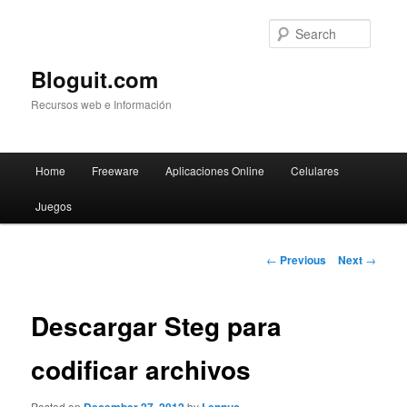
Searc
Bloguit.com
Recursos web e Información
Main
Home
Freeware
Aplicaciones Online
Celulares
Skip
menu
Juegos
to
primary
Post
←
Previous
Next
→
navigation
content
Descargar Steg para
codificar archivos
Posted on
by