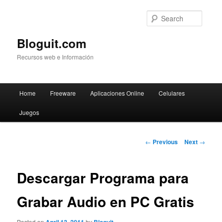
Searc
Bloguit.com
Recursos web e Información
Main
Home
Freeware
Aplicaciones Online
Celulares
Skip
menu
Juegos
to
primary
Post
←
Previous
Next
→
navigation
content
Descargar Programa para
Grabar Audio en PC Gratis
Posted on
by