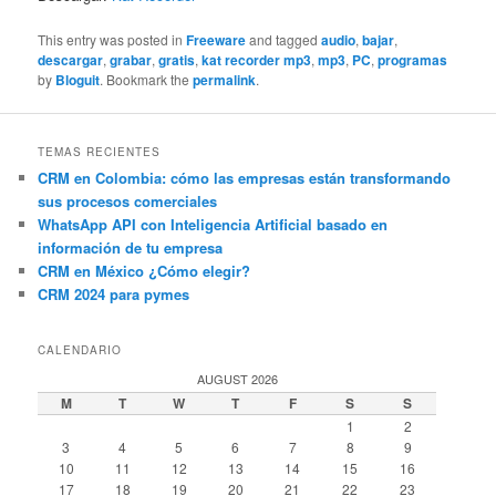
This entry was posted in
Freeware
and tagged
audio
,
bajar
,
descargar
,
grabar
,
gratis
,
kat recorder mp3
,
mp3
,
PC
,
programas
by
Bloguit
. Bookmark the
permalink
.
TEMAS RECIENTES
CRM en Colombia: cómo las empresas están transformando
sus procesos comerciales
WhatsApp API con Inteligencia Artificial basado en
información de tu empresa
CRM en México ¿Cómo elegir?
CRM 2024 para pymes
CALENDARIO
AUGUST 2026
M
T
W
T
F
S
S
1
2
3
4
5
6
7
8
9
10
11
12
13
14
15
16
17
18
19
20
21
22
23