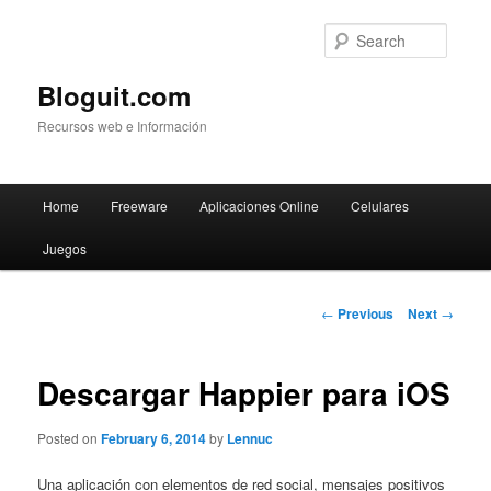
Searc
Bloguit.com
Recursos web e Información
Main
Home
Freeware
Aplicaciones Online
Celulares
Skip
menu
Juegos
to
primary
Post
←
Previous
Next
→
navigation
content
Descargar Happier para iOS
Posted on
February 6, 2014
by
Lennuc
Una aplicación con elementos de red social, mensajes positivos