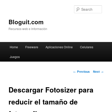
Searc
Bloguit.com
Recursos web e Información
Main
Home
Freeware
Aplicaciones Online
Celulares
Skip
menu
Juegos
to
primary
Post
←
Previous
Next
→
navigation
content
Descargar Fotosizer para
reducir el tamaño de