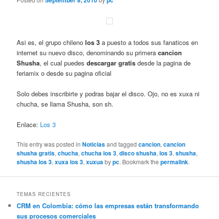
September 8, 2010
pc
Asi es, el grupo chileno
los 3
a puesto a todos sus fanaticos en
internet su nuevo disco, denominando su primera
cancion
Shusha
, el cual puedes
descargar gratis
desde la pagina de
feriamix o desde su pagina oficial
Solo debes inscribirte y podras bajar el disco. Ojo, no es xuxa ni
chucha, se llama Shusha, son sh.
Enlace:
Los 3
This entry was posted in
Noticias
and tagged
cancion
,
cancion
shusha gratis
,
chucha
,
chucha los 3
,
disco shusha
,
los 3
,
shusha
,
shusha los 3
,
xuxa los 3
,
xuxua
by
pc
. Bookmark the
permalink
.
TEMAS RECIENTES
CRM en Colombia: cómo las empresas están transformando
sus procesos comerciales