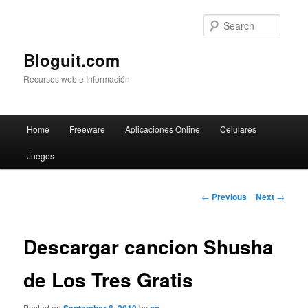
Searc
Bloguit.com
Recursos web e Información
Main
Home
Freeware
Aplicaciones Online
Celulares
Skip
menu
Juegos
to
primary
Post
←
Previous
Next
→
navigation
content
Descargar cancion Shusha
de Los Tres Gratis
Posted on
by