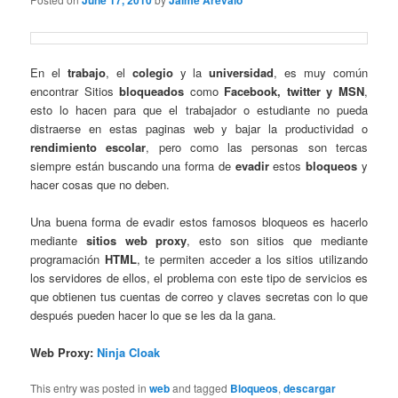
June 17, 2010
Jaime Arevalo
En el
trabajo
, el
colegio
y la
universidad
, es muy común
encontrar Sitios
bloqueados
como
Facebook, twitter y MSN
,
esto lo hacen para que el trabajador o estudiante no pueda
distraerse en estas paginas web y bajar la productividad o
rendimiento escolar
, pero como las personas son tercas
siempre están buscando una forma de
evadir
estos
bloqueos
y
hacer cosas que no deben.
Una buena forma de evadir estos famosos bloqueos es hacerlo
mediante
sitios web proxy
, esto son sitios que mediante
programación
HTML
, te permiten acceder a los sitios utilizando
los servidores de ellos, el problema con este tipo de servicios es
que obtienen tus cuentas de correo y claves secretas con lo que
después pueden hacer lo que se les da la gana.
Web Proxy:
Ninja Cloak
This entry was posted in
web
and tagged
Bloqueos
,
descargar