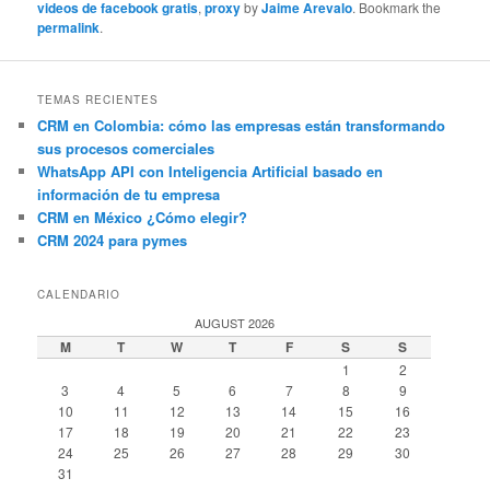
videos de facebook gratis
,
proxy
by
Jaime Arevalo
. Bookmark the
permalink
.
TEMAS RECIENTES
CRM en Colombia: cómo las empresas están transformando
sus procesos comerciales
WhatsApp API con Inteligencia Artificial basado en
información de tu empresa
CRM en México ¿Cómo elegir?
CRM 2024 para pymes
CALENDARIO
AUGUST 2026
M
T
W
T
F
S
S
1
2
3
4
5
6
7
8
9
10
11
12
13
14
15
16
17
18
19
20
21
22
23
24
25
26
27
28
29
30
31