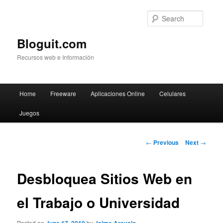
Searc
Bloguit.com
Recursos web e Información
Main
Home
Freeware
Aplicaciones Online
Celulares
Skip
menu
Juegos
to
primary
Post
←
Previous
Next
→
navigation
content
Desbloquea Sitios Web en
el Trabajo o Universidad
Posted on
by