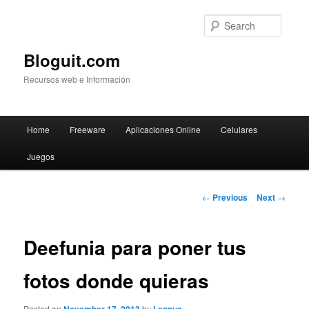
Searc
Bloguit.com
Recursos web e Información
Main
Home
Freeware
Aplicaciones Online
Celulares
Skip
menu
Juegos
to
primary
Post
←
Previous
Next
→
navigation
content
Deefunia para poner tus
fotos donde quieras
Posted on
by