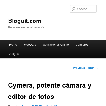
Searc
Bloguit.com
Recursos web e Información
Main
Home
Freeware
Aplicaciones Online
Celulares
Skip
menu
Juegos
to
primary
Post
←
Previous
Next
→
navigation
content
Cymera, potente cámara y
editor de fotos
Posted on
by