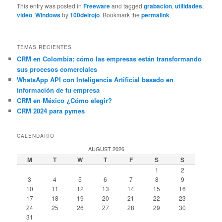
This entry was posted in
Freeware
and tagged
grabacion
,
utilidades
,
video
,
Windows
by
100delrojo
. Bookmark the
permalink
.
TEMAS RECIENTES
CRM en Colombia: cómo las empresas están transformando
sus procesos comerciales
WhatsApp API con Inteligencia Artificial basado en
información de tu empresa
CRM en México ¿Cómo elegir?
CRM 2024 para pymes
CALENDARIO
AUGUST 2026
M
T
W
T
F
S
S
1
2
3
4
5
6
7
8
9
10
11
12
13
14
15
16
17
18
19
20
21
22
23
24
25
26
27
28
29
30
31