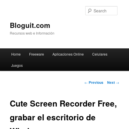
Searc
Bloguit.com
Recursos web e Información
Main
Home
Freeware
Aplicaciones Online
Celulares
Skip
menu
Juegos
to
primary
Post
←
Previous
Next
→
navigation
content
Cute Screen Recorder Free,
grabar el escritorio de