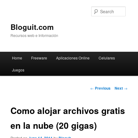
Searc
Bloguit.com
Recursos web e Información
Main
Home
Freeware
Aplicaciones Online
Celulares
Skip
menu
Juegos
to
primary
Post
←
Previous
Next
→
navigation
content
Como alojar archivos gratis
en la nube (20 gigas)
Posted on
by