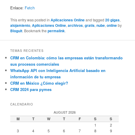
Enlace:
Fetch
This entry was posted in
Aplicaciones Online
and tagged
20 gigas
,
alojamiento
,
Aplicaciones Online
,
archivos
,
gratis
,
nube
,
online
by
Bloguit
. Bookmark the
permalink
.
TEMAS RECIENTES
CRM en Colombia: cómo las empresas están transformando
sus procesos comerciales
WhatsApp API con Inteligencia Artificial basado en
información de tu empresa
CRM en México ¿Cómo elegir?
CRM 2024 para pymes
CALENDARIO
AUGUST 2026
M
T
W
T
F
S
S
1
2
3
4
5
6
7
8
9