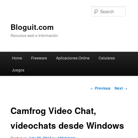
Searc
Bloguit.com
Recursos web e Información
Main
Home
Freeware
Aplicaciones Online
Celulares
Skip
menu
Juegos
to
primary
Post
←
Previous
Next
→
navigation
content
Camfrog Video Chat,
videochats desde Windows
Posted on
by