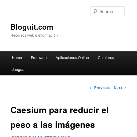
Searc
Bloguit.com
Recursos web e Información
Main
Home
Freeware
Aplicaciones Online
Celulares
Skip
menu
Juegos
to
primary
Post
←
Previous
Next
→
navigation
content
Caesium para reducir el
peso a las imágenes
Posted on
by