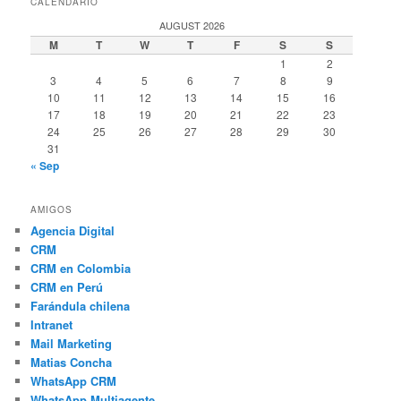
CALENDARIO
AUGUST 2026
M
T
W
T
F
S
S
1
2
3
4
5
6
7
8
9
10
11
12
13
14
15
16
17
18
19
20
21
22
23
24
25
26
27
28
29
30
31
« Sep
AMIGOS
Agencia Digital
CRM
CRM en Colombia
CRM en Perú
Farándula chilena
Intranet
Mail Marketing
Matias Concha
WhatsApp CRM
WhatsApp Multiagente