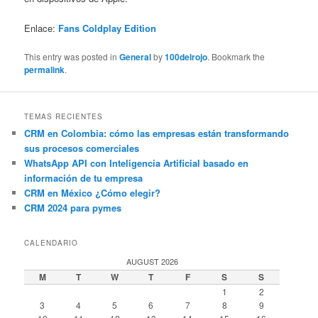
Enlace:
Fans Coldplay Edition
This entry was posted in
General
by
100delrojo
. Bookmark the
permalink
.
TEMAS RECIENTES
CRM en Colombia: cómo las empresas están transformando
sus procesos comerciales
WhatsApp API con Inteligencia Artificial basado en
información de tu empresa
CRM en México ¿Cómo elegir?
CRM 2024 para pymes
CALENDARIO
AUGUST 2026
M
T
W
T
F
S
S
1
2
3
4
5
6
7
8
9