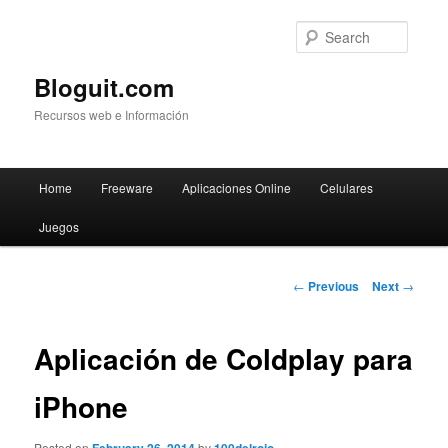
Searc
Bloguit.com
Recursos web e Información
Main
Home
Freeware
Aplicaciones Online
Celulares
Skip
menu
Juegos
to
primary
Post
←
Previous
Next
→
navigation
content
Aplicación de Coldplay para
iPhone
Posted on
by