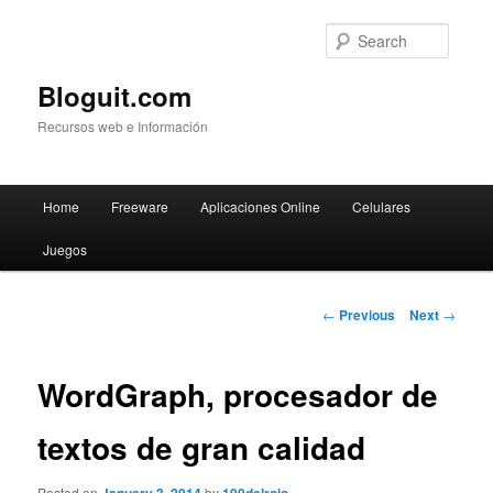
Searc
Bloguit.com
Recursos web e Información
Main
Home
Freeware
Aplicaciones Online
Celulares
Skip
menu
Juegos
to
primary
Post
←
Previous
Next
→
navigation
content
WordGraph, procesador de
textos de gran calidad
Posted on
by